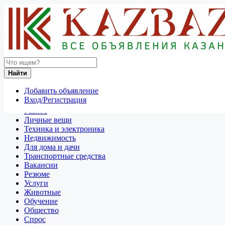
Найти
Россия
Найти
Для дома и дачи
Все объявления в 50 км around Нижневартовск
Добавить объявление
Вход/Регистрация
Отдам даром
Разное
Личные вещи
Техника и электроника
Недвижимость
Для дома и дачи
Транспортные средства
Вакансии
Резюме
Услуги
Животные
Обучение
Общество
Спрос