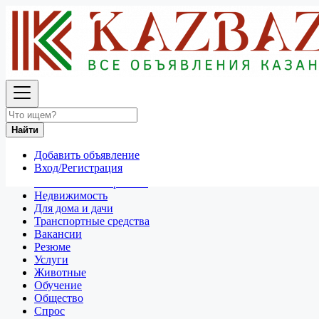
Найти
Россия
Для дома и дачи
Все объявления в 50 км around Калуга
Найти
Отдам даром
Добавить объявление
Разное
Вход/Регистрация
Личные вещи
Техника и электроника
Недвижимость
Для дома и дачи
Транспортные средства
Вакансии
Резюме
Услуги
Животные
Обучение
Общество
Спрос