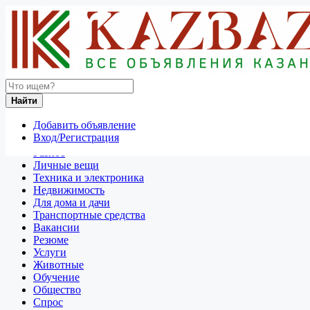
Найти
Россия
Найти
Для дома и дачи
Все объявления в 50 км around Йошкар-Ола
Добавить объявление
Вход/Регистрация
Отдам даром
Разное
Личные вещи
Техника и электроника
Недвижимость
Для дома и дачи
Транспортные средства
Вакансии
Резюме
Услуги
Животные
Обучение
Общество
Спрос