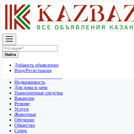
Найти
Россия
Для дома и дачи
Все объявления в 50 км around Кемерово
Найти
Отдам даром
Добавить объявление
Разное
Вход/Регистрация
Личные вещи
Техника и электроника
Недвижимость
Для дома и дачи
Транспортные средства
Вакансии
Резюме
Услуги
Животные
Обучение
Общество
Спрос