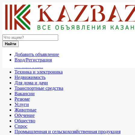
Найти
Россия
Найти
Зерноград
Добавить объявление
Отдам даром
Вход/Регистрация
Разное
Личные вещи
Техника и электроника
Недвижимость
Для дома и дачи
Транспортные средства
Вакансии
Резюме
Услуги
Животные
Обучение
Общество
Спрос
Промышленная и сельскохозяйственная продукция