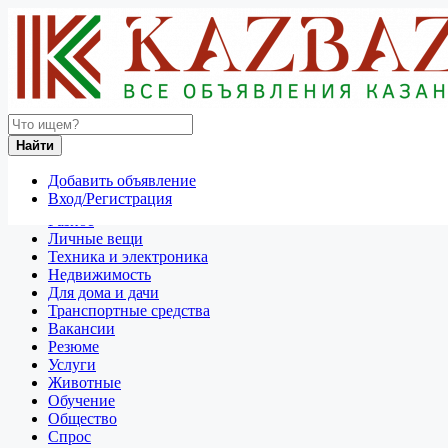
Найти
Россия
Найти
Для дома и дачи
Все объявления в 50 км around Магнитогорск
Добавить объявление
Вход/Регистрация
Отдам даром
Разное
Личные вещи
Техника и электроника
Недвижимость
Для дома и дачи
Транспортные средства
Вакансии
Резюме
Услуги
Животные
Обучение
Общество
Спрос