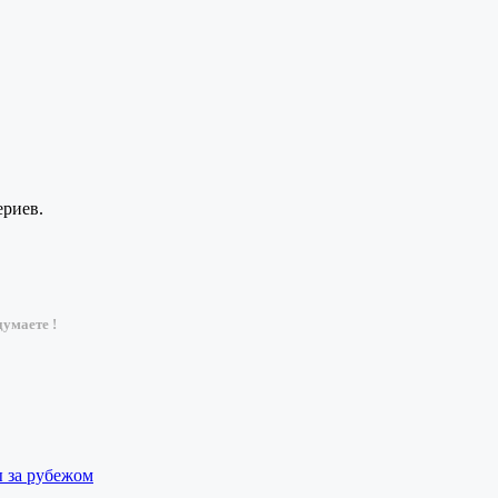
ериев.
умаете !
ы за рубежом