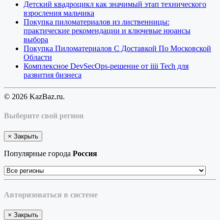
Детский квадроцикл как значимый этап технического
взросления мальчика
Покупка пиломатериалов из лиственницы:
практические рекомендации и ключевые нюансы
выбора
Покупка Пиломатериалов С Доставкой По Московской
Области
Комплексное DevSecOps-решение от iiii Tech для
развития бизнеса
© 2026 KazBaz.ru.
Выберите свой регион
×
Закрыть
Популярные города
Россия
Авторизоваться в системе
×
Закрыть