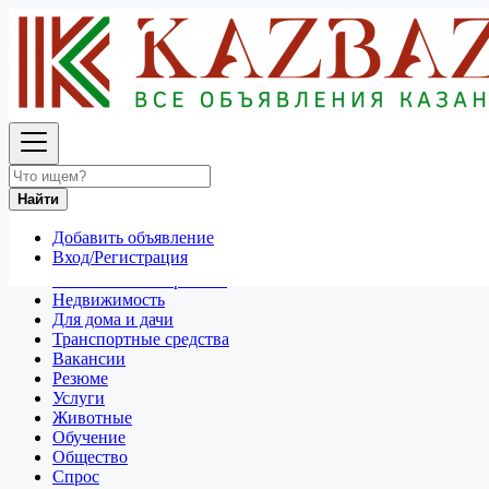
Найти
Россия
Для дома и дачи
Все объявления в 50 км around Ижевск
Найти
Отдам даром
Добавить объявление
Разное
Вход/Регистрация
Личные вещи
Техника и электроника
Недвижимость
Для дома и дачи
Транспортные средства
Вакансии
Резюме
Услуги
Животные
Обучение
Общество
Спрос