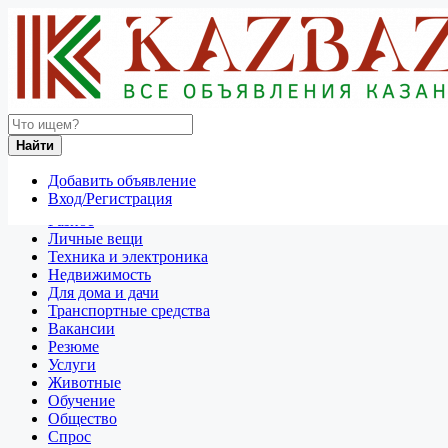
Найти
Россия
Найти
Для дома и дачи
Все объявления в 50 км around Новороссийск
Добавить объявление
Вход/Регистрация
Отдам даром
Разное
Личные вещи
Техника и электроника
Недвижимость
Для дома и дачи
Транспортные средства
Вакансии
Резюме
Услуги
Животные
Обучение
Общество
Спрос